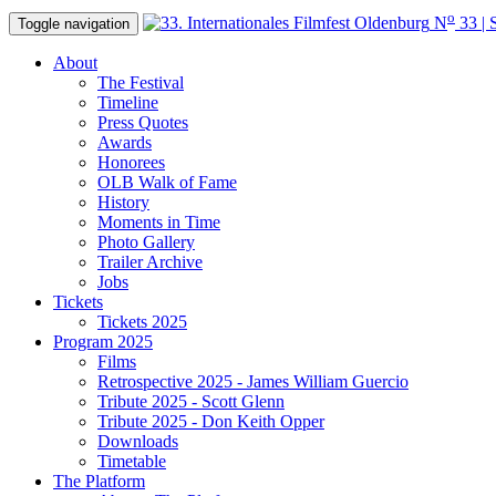
o
N
33 | 
Toggle navigation
About
The Festival
Timeline
Press Quotes
Awards
Honorees
OLB Walk of Fame
History
Moments in Time
Photo Gallery
Trailer Archive
Jobs
Tickets
Tickets 2025
Program 2025
Films
Retrospective 2025 - James William Guercio
Tribute 2025 - Scott Glenn
Tribute 2025 - Don Keith Opper
Downloads
Timetable
The Platform