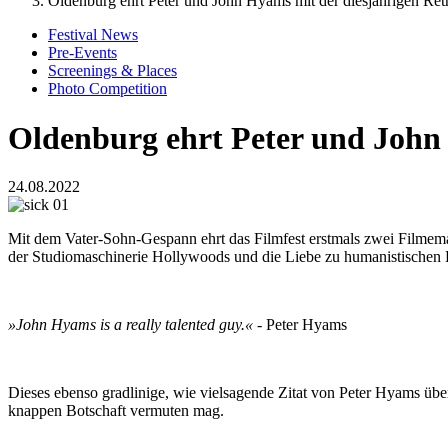
Oldenburg ehrt Peter und John Hyams mit der diesjährigen Ret
Festival News
Pre-Events
Screenings & Places
Photo Competition
Oldenburg ehrt Peter und John 
24.08.2022
Mit dem Vater-Sohn-Gespann ehrt das Filmfest erstmals zwei Filmema
der Studiomaschinerie Hollywoods und die Liebe zu humanistischen De
»John Hyams is a really talented guy.«
- Peter Hyams
Dieses ebenso gradlinige, wie vielsagende Zitat von Peter Hyams übe
knappen Botschaft vermuten mag.