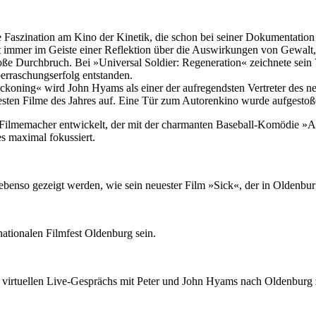
e Faszination am Kino der Kinetik, die schon bei seiner Dokumentat
immer im Geiste einer Reflektion über die Auswirkungen von Gewalt, 
oße Durchbruch. Bei »Universal Soldier: Regeneration« zeichnete sein
erraschungserfolg entstanden.
eckoning« wird John Hyams als einer der aufregendsten Vertreter des 
besten Filme des Jahres auf. Eine Tür zum Autorenkino wurde aufgestoß
 Filmemacher entwickelt, der mit der charmanten Baseball-Komödie »Al
s maximal fokussiert.
enso gezeigt werden, wie sein neuester Film »Sick«, der in Oldenbur
ationalen Filmfest Oldenburg sein.
irtuellen Live-Gesprächs mit Peter und John Hyams nach Oldenburg zu