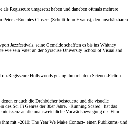
e sie als Regisseure umgesetzt haben und daneben oftmals mehrere
in Peters »Enemies Closer« (Schnitt John Hyams), den unschätzbaren
rt Jazzfestivals, seine Gemälde schafften es bis ins Whitney
 wie sein Vater an der Syracuse University
School of Visual and
er Top-Regisseure Hollywoods gelang ihm mit dem Science-Fiction
denen er auch die Drehbücher beisteuerte und die visuelle
in des Sci-Fi Genres der 80er Jahre, »Running Scared« hat das
 Reminiszenz an die unausweichliche Vorwärtsbewegung des Film
hte ihm mit »2010: The Year We Make Contact« einen Publikums- und