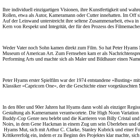
Ihre individuell einzigartigen Visionen, ihre Kunstfertigkeit und wah
Rollen, etwa als Autor, Kameramann oder Cutter innehatten. Im Off s
Auf der Leinwand unterstreicht ihre seltene Zusammenarbeit, etwa i
Kern von Respekt und Integrität, der für den Prozess des Filmemachen
Weder Vater noch Sohn kamen direkt zum Film. So hat Peter Hyams Mu
Museum of American Art. Zum Fernsehen kam er als Nachrichtensprec
Performing Arts und machte sich als Maler und Bildhauer einen Nam
Peter Hyams erster Spielfilm war der 1974 entstandene »Busting« mi
Klassiker »Capricorn One«, der die Geschichte einer vorgetäuschten
In den 80er und 90er Jahren hat Hyams dann wohl als einziger Regiss
Gestaltung als Kameramann verantwortete. Die High Noon Variation »O
Buddy-Cop Genre neu belebt und die Karrieren von Billy Cristal un
Noirs, in dem Gene Hackman in einem Zug um sein Überleben und d
Hyams Mut, sich mit Arthur C. Clarke, Stanley Kubrick und einer F
Kritikererfolg ein, indem er zu Beginn des Projektes klar machte, sic