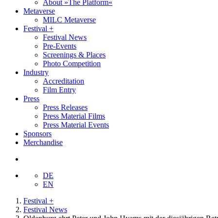
About »The Platform«
Metaverse
MILC Metaverse
Festival +
Festival News
Pre-Events
Screenings & Places
Photo Competition
Industry
Accreditation
Film Entry
Press
Press Releases
Press Material Films
Press Material Events
Sponsors
Merchandise
DE
EN
Festival +
Festival News