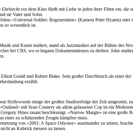
re Ehrfurcht vor dem Kino fließt mit Liebe in jeden ihrer Filme ein, di
ind sie Vater und Sohn.
n Johns »Universal Soldier: Regeneration« (Kamera Peter Hyams) oder 
s so wesentlich ist.
sik und Kunst studiert, stand als Jazzmusiker auf der Bühne des Newpo
her bei CBS, wo er begann Dokumentationen zu drehen. John studierte
en.
t Elliott Gould und Robert Blake. Sein großer Durchbruch als einer d
 Marslandung erzählt.
eur Hollywoods einige der großen Studioerfolge der Zeit umgesetzt, zu 
utland« mit Sean Connery als allein gelassener Cop ist ein Meilenste
d Gregory Hines rasant beschleunigt. »Narrow Margin« ist eine große
as einer zu schützenden Zeugin kämpfen muss.
ortsetzung von »2001: A Space Odyssee« auseinander zu setzen, brac
h nicht an Kubrick messen zu lassen.