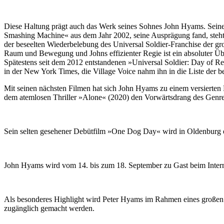
Diese Haltung prägt auch das Werk seines Sohnes John Hyams. Sein
Smashing Machine« aus dem Jahr 2002, seine Ausprägung fand, steht 
der beseelten Wiederbelebung des Universal Soldier-Franchise der gr
Raum und Bewegung und Johns effizienter Regie ist ein absoluter Üb
Spätestens seit dem 2012 entstandenen »Universal Soldier: Day of R
in der New York Times, die Village Voice nahm ihn in die Liste der 
Mit seinen nächsten Filmen hat sich John Hyams zu einem versierten
dem atemlosen Thriller »Alone« (2020) den Vorwärtsdrang des Genre
Sein selten gesehener Debütfilm »One Dog Day« wird in Oldenburg eb
John Hyams wird vom 14. bis zum 18. September zu Gast beim Intern
Als besonderes Highlight wird Peter Hyams im Rahmen eines großen v
zugänglich gemacht werden.